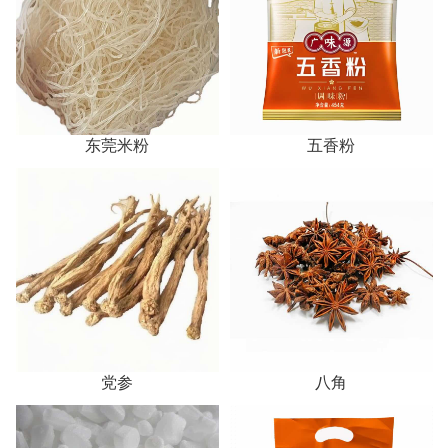
东莞米粉
五香粉
党参
八角