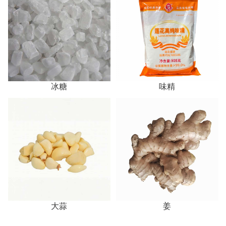
冰糖
味精
大蒜
姜