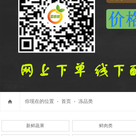
你现在的位置
首页
冻品类
新鲜蔬果
鲜肉类