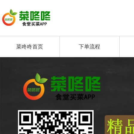
菜咚咚首页
下单流程