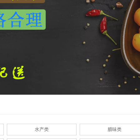
水产类
腊味类