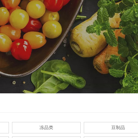
冻品类
豆制品