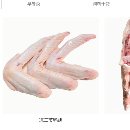
早餐类
调料干货
冻二节鸭翅