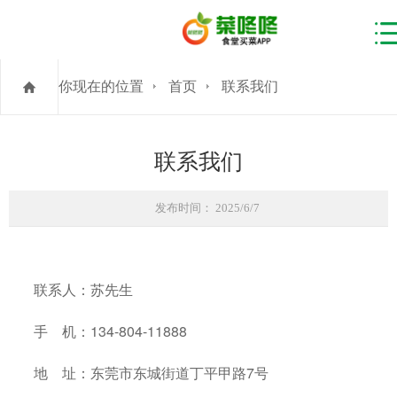
你现在的位置
首页
联系我们
联系我们
发布时间： 2025/6/7
联系人：
苏先生
手 机：134-804-11888
地 址：东莞市东城街道丁平甲路7号