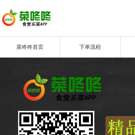
菜咚咚首页
下单流程