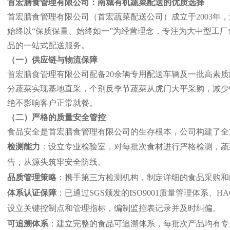
首宏膳食管理有限公司：南城有机蔬菜配送的优质选择
首宏膳食管理有限公司（首宏蔬菜配送公司）成立于2003年
始终以“保质保量、始终如一”为经营理念，专注为大中型工
品的一站式配送服务。
（一）供应链与物流保障
首宏膳食管理有限公司配备20余辆专用配送车辆及一批高素
分蔬菜实现基地直采，个别反季节蔬菜从虎门大平采购，减少
绝不影响客户正常就餐。
（二）严格的质量安全管控
食品安全是首宏膳食管理有限公司的生存根本，公司构建了全
检测能力
：设立专业检验室，对每批次食材进行严格检测，蔬
告，从源头筑牢安全防线。
品质管理策略
：携手第三方检测机构，制定详细的食品采购和
体系认证保障
：已通过SGS颁发的ISO9001质量管理体
设立关键控制点和管理指标，编制监控表记录并及时纠偏。
可追溯体系
：建立完整的食品可追溯体系，每批次产品均有专