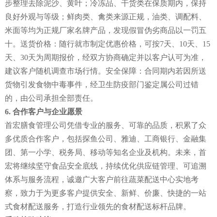
步整理去除泥沙、黄叶；冷冻品、干货类在保质期内，保持
良好外观与等级；鲜肉类、禽类来源正规，油类、调配料、
米面等均为正规厂家名牌产品，发现假冒伪劣商品以一罚五
十。送货价格：随行就市制定优惠价格，可按7天、10天、15
天、30天为周期报价，经双方协商确定并以客户认可为准，
建议客户随机调查市场行情。安全保障：合同期内若因所送
货物引发食物中毒事件，经卫生防疫部门鉴定属公司过错
的，由公司承担全部责任。
6. 合作客户与企业愿景
首宏膳食管理公司凭借专业的服务、可靠的品质，积累了众
多优质合作客户，包括探鱼公司、雅迪、工商银行、金融集
团、第一小学、税务局、移动等知名企业及机构。未来，首
宏将继续坚守食品安全底线，持续优化供应链管理、可追溯
体系与服务流程，诚邀广大客户前往蔬菜配送中心实地考
察，致力于为更多客户提供安全、新鲜、价廉、快捷的一站
式食材配送服务，打造行业领先的食材配送标杆品牌。