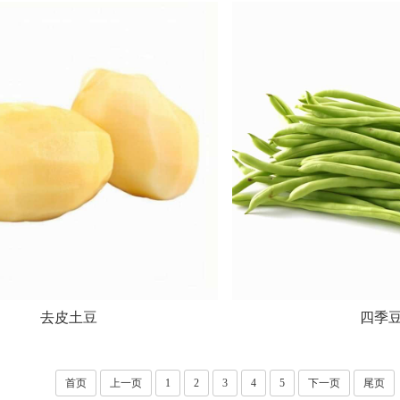
去皮土豆
四季
首页
上一页
1
2
3
4
5
下一页
尾页