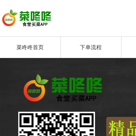
菜咚咚首页
下单流程