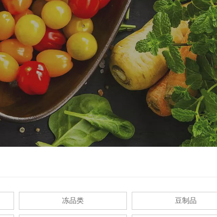
冻品类
豆制品