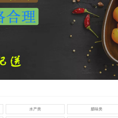
水产类
腊味类