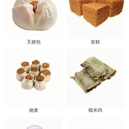
叉烧包
发糕
烧麦
糯米鸡